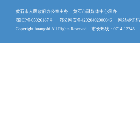
黄石市人民政府办公室主办 黄石市融媒体中心承办
鄂ICP备05026187号
鄂公网安备42020402000046
网站标识码：42
Copyright huangshi All Rights Reserved 市长热线：0714-12345