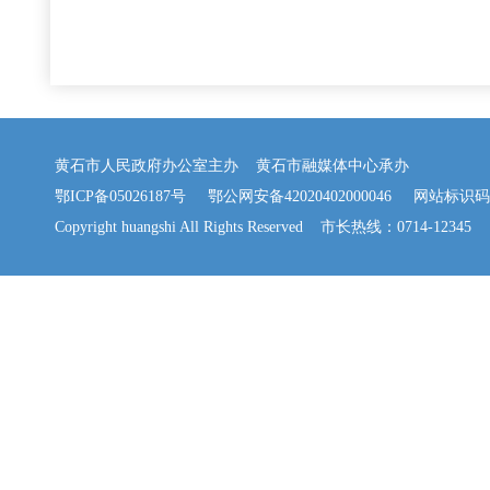
黄石市人民政府办公室主办 黄石市融媒体中心承办
鄂ICP备05026187号
鄂公网安备42020402000046
网站标识码：42
Copyright huangshi All Rights Reserved 市长热线：0714-12345