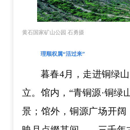
黄石国家矿山公园 石勇摄
理顺权属“活过来”
暮春4月，走进铜绿
立。馆内，“青铜源·铜绿
景；馆外，铜源广场开阔
映月点缀其间……三千年