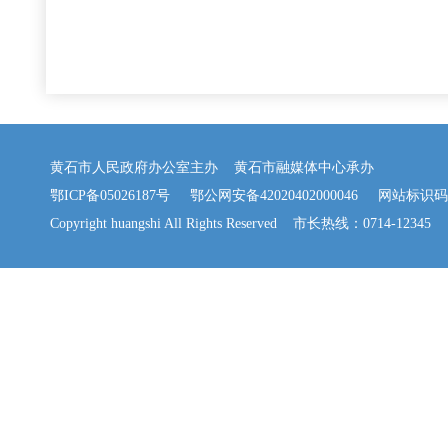
黄石市人民政府办公室主办 黄石市融媒体中心承办
鄂ICP备05026187号
鄂公网安备42020402000046
网站标识码：42
Copyright huangshi All Rights Reserved 市长热线：0714-12345