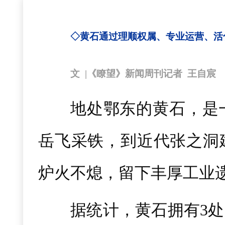
◇黄石通过理顺权属、专业运营、活
文 |《瞭望》新闻周刊记者 王自宸
地处鄂东的黄石，是
岳飞采铁，到近代张之洞建
炉火不熄，留下丰厚工业
据统计，黄石拥有3处