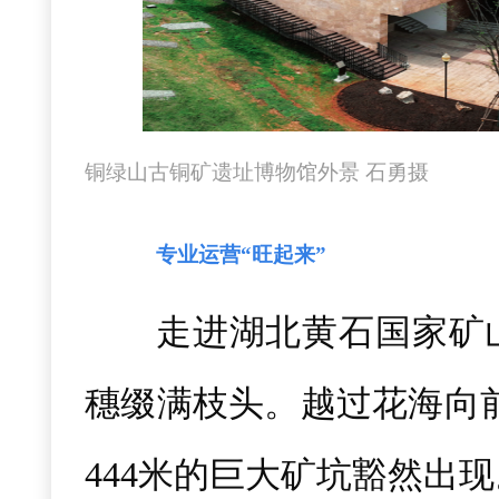
铜绿山古铜矿遗址博物馆外景 石勇摄
专业运营“旺起来”
走进湖北黄石国家矿
穗缀满枝头。越过花海向前
444米的巨大矿坑豁然出现