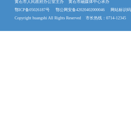
黄石市人民政府办公室主办 黄石市融媒体中心承办
鄂ICP备05026187号
鄂公网安备42020402000046
网站标识码：42
Copyright huangshi All Rights Reserved 市长热线：0714-12345