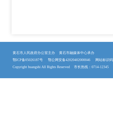
黄石市人民政府办公室主办 黄石市融媒体中心承办
鄂ICP备05026187号
鄂公网安备42020402000046
网站标识码：42
Copyright huangshi All Rights Reserved 市长热线：0714-12345