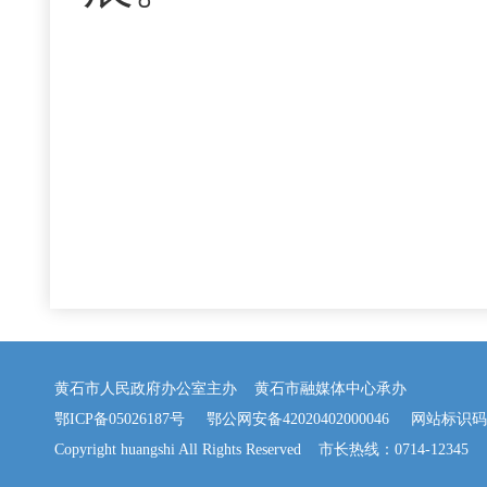
黄石市人民政府办公室主办 黄石市融媒体中心承办
鄂ICP备05026187号
鄂公网安备42020402000046
网站标识码：42
Copyright huangshi All Rights Reserved 市长热线：0714-12345