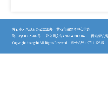
黄石市人民政府办公室主办 黄石市融媒体中心承办
鄂ICP备05026187号
鄂公网安备42020402000046
网站标识码：42
Copyright huangshi All Rights Reserved 市长热线：0714-12345