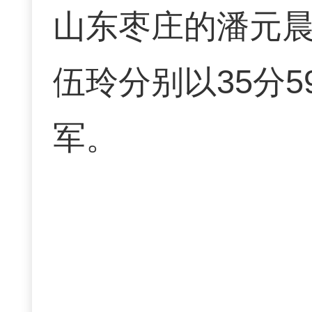
山东枣庄的潘元晨
伍玲分别以35分5
军。