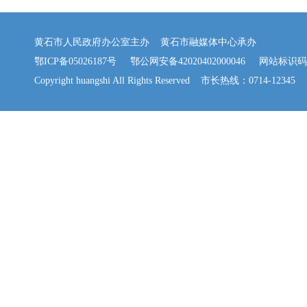
黄石市人民政府办公室主办 黄石市融媒体中心承办
鄂ICP备05026187号
鄂公网安备42020402000046
网站标识码：42
Copyright huangshi All Rights Reserved 市长热线：0714-12345