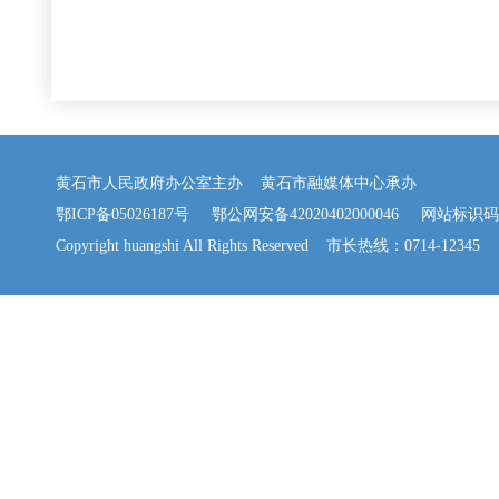
黄石市人民政府办公室主办 黄石市融媒体中心承办
鄂ICP备05026187号
鄂公网安备42020402000046
网站标识码：42
Copyright huangshi All Rights Reserved 市长热线：0714-12345