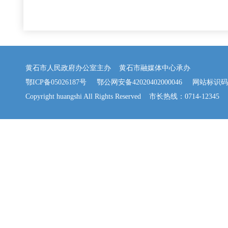
黄石市人民政府办公室主办 黄石市融媒体中心承办
鄂ICP备05026187号
鄂公网安备42020402000046
网站标识码：42
Copyright huangshi All Rights Reserved 市长热线：0714-12345