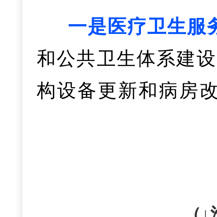
菜”“药膳养生一桌
选国家首批氢能试点
牌，35个大学生创
一是医疗卫生服
家，提升了本地特
2026年，我
目获评省级返乡创业
和公共卫生体系建设
获评全国再生资源回
两会精神
，
会议和市
构设备更新和病房
是
实数
融合
五
竞
重点抓好以下工作：
标准推进鄂东区域
发展两个三年行动计
高品质社会保障
二、开放优势领
设；市中心医院、
式。
截止
20
25年底
动，新增企保参保扩面
对、中期拓新、长期
过“三甲”复评；国
企业智能化改造项目
（一）在重大战
名困难人员参保率、
调结构、拓市场，
（↓