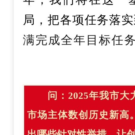
学科。
育、质量监管，推
营店、连锁店，通
设施投资，保障民
局，把各项任务落实
服务高校毕业生就业
加有力。我市24个
货”变成市场上的“畅
分别达50%、30%、
满完成全年目标任
创业1.6万人以上
2025年中国品牌
推进夜市、集市、
六是群众就医体
极、服务推动全省支
扩面提标共享行动
站式服务站、1个国
打造一流消费环境
服务攻坚行动，全市
四是提升投资质
具体将从六个方
参保率，加快社保
量合格率达95.2%
石放心、安心、舒心
40元、降幅6.2
问：
2025年我市
项目全生命周期管
保率稳定在95%以
一是在稳增长上
设，检查检验结果互
市场主体数创历史新高。
优化项目审批论证，
才引育提效赋能行动
分级包保和精准服
医疗费用2300余
五是安全监管持
（二）扩大高水
出哪些针对性举措，让