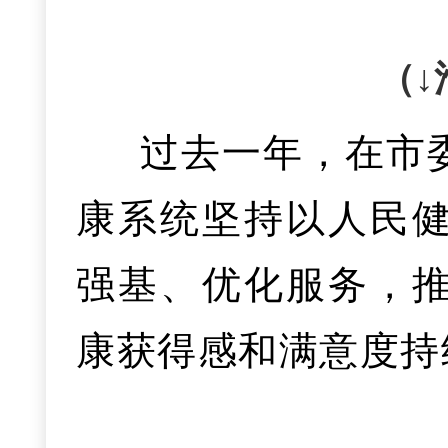
费超105亿元。全年完
压缩79%左右，帮
亿级，优特钢占比提
势，全省率先推出返
4%，高于全省0.7
线“扫码入企”系统
（↓
的球墨铸铁管、全
发放创贷14.13亿
商务臻选、农发甄
企业诉求“101”快
过去一年，在市
球最细玻璃纤维超
现了翻番增长，助力
量持续增加，为传
余个。稳步推进开
康系统坚持以人民
年均增长超20%，
树下夜市等城市“烟
优化、品牌互动等
同意、即将发布，获
强基、优化服务，
下线超6万辆，跻身
+N”服务场景，1.
浓厚氛围。全市开展
革试点。全面落实“
康获得感和满意度持
全省率先发布未来
市大规模推进返乡
5%。
三是擦亮品
0万吨，超过往年总
区获批全省首批未
法获省政府督导组肯