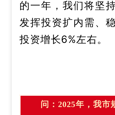
需两端发力，像抓
的一年，我们将坚
五年获全省保障农民
放心消费环境，123
四是中医药传承
费
。衔接全国、全
总之，我们将在
发挥投资扩内需、
庭长负责制”“文化
86件，按时初查率
力，成功创建省级中
展望2026年
电等迭代性消费品
稳增长、扩投资、提
投资增长6%左右。
调”格局基本形成。
费”铁拳行动，查办
老中医专家传承工作
融合化发展方向，
特色的激励措施，
起好步，为加快建设
年全省推介。通过
件29起。
道地药材名录，发布
产业体系，持续推
给促进消费
。着力
区域中心城市，服务
线，让劳动者感受
医六进”“中医药文化
理增长，力争规上工
一是强化对上争
新消费模式、消费
更加和谐稳定环境。
及群众超1万人次。
业经济稳中向好态
向、群众所盼，持
三是市场循环有
济、平台经济、夜
问：
2025年，我
业基地，努力为武
期，力争对上争取资
例》，严格执行公