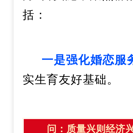
一是打造特色“夜
板”；深化“黄石八
免租政策，让
“
拎包
五是在绿色转型
括：
石”行动，建成放心
现有夜市品质，填补
融合发展。
创业街区等最高奖补
点行业节能降碳改造
区6个、消费维权服
未苏湾的链接互动。
创业者不再为场地场
用比例
。
深化尾矿
商户600家。
一是强化婚恋服
五是积极落实生
收，创建
“无废城市
实生育友好基础。
二是举办品牌“夜
一次性奖励等支持
园区和供应链，打造
推动培训定制化
四是聚焦保安全
活动IP，鼓励商
展，持续优化妇幼
创业者
“
技能无忧
”
。
管
。强化食品、药品
二是完善优孕优
映、文创手作市集等
力稳定新出生人口规
问：
质量兴则经济