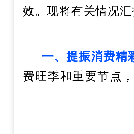
建投资于情、投资于
效。现将有关情况汇
0个高频事项实现“
息产业集群重要组成
吸引2.61万高校毕
2025年全市城镇化
示范基地、2个国家
每四个在黄高校毕
一、提振消费精
生占全省半数以上
费旺季和重要节点，
这一年，我们推
式”。我们以就业之
四是产业发展全
石臻选·走进武汉”
续优化营商环境，深
产业培育、未来产业布
贴超3000万元，争
纳入全省优化营商
进制造业产业集群。
高水平创业创新