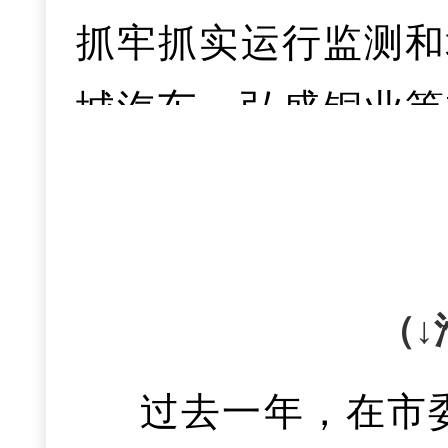
抓牢抓实运行监测和
点“三张项目清单”
城汽车、弘盛铜业等重
9个省重点、225
元；规上工业总产值
分别达138.9%、1
跨越；规上工业增加
动，持续抓好招商
位，连续五年保持两
资、新入库投资分别增
（↓
1%、位居全省第4。
市
过去一年，在