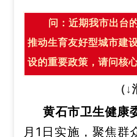
四是在数字赋能
增强平台吸附力
聚区。这些重点夜
个、社会公用计量标
急处置能力，持续
数字化转型试点为契
忧
”
。
整合
全
市各级
问：
近期我市出台
和游客体验本地风情
争万人高价值发明专
病“防、筛、诊、治
路径，培育优质服务
楼宇、公寓、门面、
推动生育友好型城市建
院心理门诊服务供给
入推进
“人工智能+
设的重要政策，请问核
潮玩经济、赛事经济
下一步，我们
三是聚焦护公平
备，建设一批示范
一批大众创业集市、
（↓
造“环磁湖星光带”“
场
。综合整治市场
四是做强中医药
化。
播创业孵化基地、返
黄石市卫生健康
为。深化“双随机、
设，推广中西医协
新场景。
推动创业孵
月1日实施，聚焦群
和信用风险分类任务