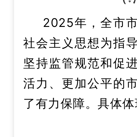
到67个；大力实施
工厂、数字领航企业
抓实抓好长江大保护
态职业伤害保障试点
占比显著提高。全年
础、保基本，全市7
2025年，全
工业互联网创新发展
7万新业态群体实现
实和绿色低碳发展，
关，完成772.8亿
个县域医共体均达
社会主义思想为指
级中小企业数字化
务模式，建立五方联
五”规划纲要编制。
幅排全省第5。
二是
基层实现全覆盖。
坚持监管规范和促
城市、中小企业数字
字鸿沟”，做法入选
商环境、重点领域改
打通铜精矿等大宗
活力、更加公平的
格认证率全省第一
电商
。实施“产业带
了有力保障。具体体
现历史性化解，跻
二是医药卫生体
六是助企纾困扎
（二）在项目建
模式创新、平台搭建
越织越密、越织越暖
和治理，系统推进
餐会”等服务品牌，创
张项目清单”，落实
跨境电商产业园成