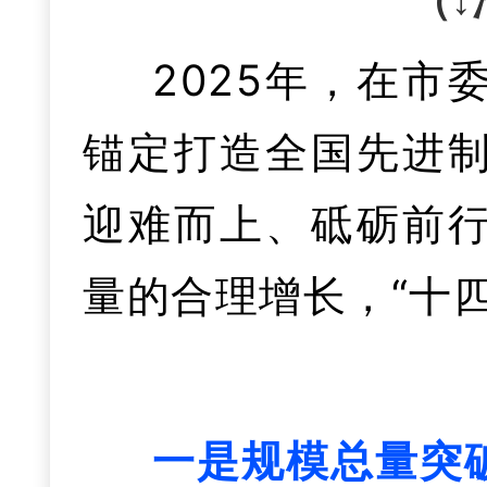
（↓
右，有信心连续五
2025年，在
升，全市“四上”企
锚定打造全国先进
量居全省地市第1，
迎难而上、砥砺前
省级“两业融合”产业
量的合理增长，“十
这一年，我们抓
一是规模总量突
施重点项目攻坚行