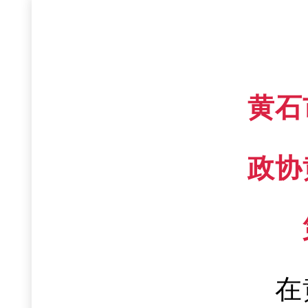
黄石
政协
在