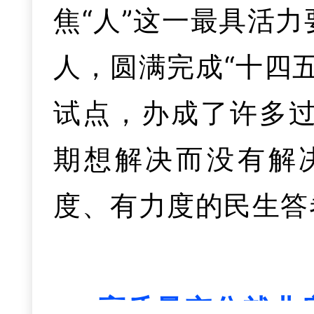
二是项目攻坚势
焦“人”这一最具活
这一年，我们抢
牵引，坚持重点企
人，圆满完成“十四
政策争取上，获批
工、早入库、早投产
试点，办成了许多
域试点、风光资源综
目开工38个、入库
期想解决而没有解
目争取上，新港重
计召开20家重点企
度、有力度的民生答
、落
目获得上级审批
钢粗钢产能指标调
车生产资质集团化方
疑难问题得到有效化
高质量充分就业