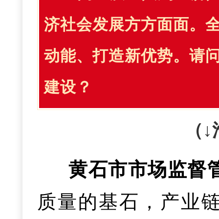
六是在助企服务
们还针对技能创业、
监管，延伸“互联网
划，免费提供孕妇
济社会发展方方面面。
机制，加大专精特新
开展定制化、项目化
全链条，强化药械
务，强化生育力保护
动能、打造新优势。请
三是引入新潮“夜
六是推动医疗数
诉求
“101”快速解
人，让大家带着真本
产品质量和特种设
建设？
se等新兴业态，季
助生成等“人工智能
等服务质效，打造全
性、系统性安全事故
三是降低生育成
影会”等活动，让黄
心，全面实现“基层
（↓
难。
提升服务便捷度
落户我市的一孩、二
黄石市市场监督
无忧
”
。
深化返乡创
00元、5000元一
质量的基石，产业
创业担保贷款等政策