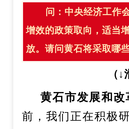
超4000人次；全市
七是绿色发展成
市
两会精神
，
按照“
问：
中央经济工作会
明专利拥有量3.4件
率先下放重点企业
人次，12356热线
排降碳三年行动计
（三）在统筹高
攻坚；提质增效、形
增效的政策取向，适当
力，职称评审人数增
体化筛查153.5万
展政策措施，加快构
强全市经济运行监测
作。
放。请问黄石将采取哪
城市发展动能更加澎
基因筛查，为5812
西塞山区化工园区
二是市场运行更
确保主要经济指标持
（↓
苗；居民健康素养水平
定，“十四五”时期
与“双随机、一公开
食安全、保供稳价、
（一）推动消费
4岁，均居全省第一
协
同人社
黄石市发展和改
计创建国家级绿色工
高
治理
100%。推行“三书
安全发展底线。
持将提振消费作为
前，我们正在积极
级绿色工厂45家。
试验区“黄石样本”
政处罚-修复指导-