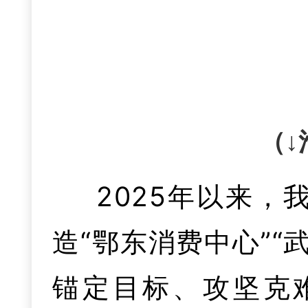
争取上，获批中央资金2
上乘势而上，作为
专项实现“从无到有”
三是集群强链成
力提升示范点，整合
点产业链，持续深化
就业平台，“家门口
（↓
这一年，我们强
激活产业“聚变”效
福”。深入实施援企
2025年以来
度融圈入群，武汉
业协会、市汽车行
减免惠企惠民资金4.
造“鄂东消费中心”
黄“三横三纵”快速
协会组建全覆盖，供
企一策”帮扶诺德锂
锚定目标、攻坚克
机场高速二期基本建成
电子企业深度融入