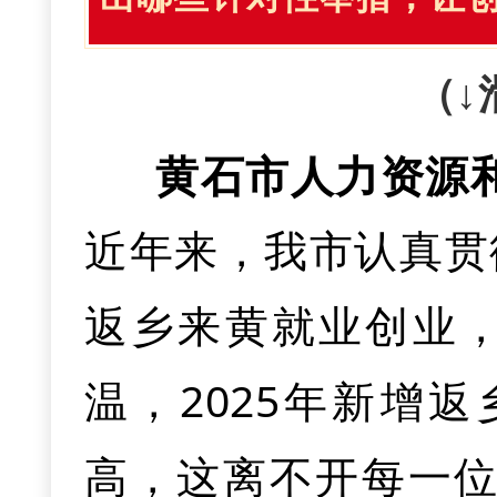
建设产业链培训中心
期、稳信心。聚焦
9
松享受线上预约挂号
患，“三品一特”安
堡
。锚定全国外贸
打造鄂东区域中心
78亿元，
重点推进长
（↓
总之，我们将在
紧盯食品源头、生
续做大做强开放能
护航行动
。整合“一
新冶特钢无缝钢管等
黄石市人力资源
为王，大抓项目、
剂、肉类产品、农村
主体培育、外资头
2026年，我
案件结案率保持10
加工等
40个新建投产
近年来，我市认真贯
建设热潮，为加快
治，筑牢食品安全
势产业国际化发展
目标，聚焦“两中心
人社提能惠民行动
。
返乡来黄就业创业
鄂东区域中心城市提
环节“清流”行动，
易、现代服务贸易
康复医疗中心、“三
口”就业服务站，不断
温，
2025
年新增返
二是在项目建设
100%。加强电动
国家综保区、跨境
发展示范区、生育友
高，这离不开每一
制造业基地指挥部协