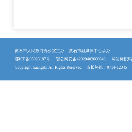
策”“一业一策”，通
业，圆梦黄石！
企业质量基础。培育
覆盖
聘任
“首席质量
六是加大基础教
黄石市人民政府办公室主办 黄石市融媒体中心承办
评价榜单
，
13家企业
家庭子女同校就读，
鄂ICP备05026187号
鄂公网安备42020402000046
网站标识码：42
Copyright huangshi All Rights Reserved 市长热线：0714-12345
量增长1
5.4
%
、达到
育费。
为
220余
家企业提供
二
是聚焦质量
强
七是优化住房保