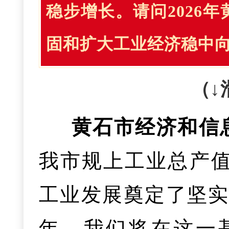
胆创新，满足人民
稳步增长。请问2026
政府工作报告提
市建设贡献经信力量
跨区域反不正当竞
五是“一老一小”
费
。创新“消费+商
固和扩大工业经济稳中
了奋进“十五五”号角
施829件，及时纠
步完善落实生育支
二是撬动社会投
臻选、黄石三鲜等
（↓
我们将紧扣“六个
推动知识产权跨区
措施》，构建一体化
效机制，向民营企
节、年货赶大集等
黄石市经济和信
把“投资于人”理念
合作协议22份。
8亿元，惠及婴幼儿4
力争民间投资占比保
黄石货卖出去。
四
我市规上工业总产值
行动”，为建成增长
本建成城市15分钟
构库、重点电商企
工业发展奠定了坚实
建设贡献人社力量
家、医养结合机构1
四是质量水平显
电商、社交电商等
三是优化投资结
年，我们将在这一
施“千店万户”就业