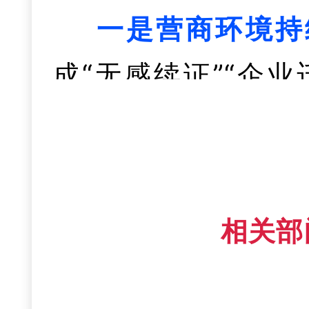
采等改革，我市医改
打造立体化全方位企
一是营商环境持
要素保障，力争全年
电商交易额预计完成2
+等级。
动帮助企业解决问题32
成“无感续证”“企
高素质人才支撑
投资2000亿元以上
强综保区
。累计签约
制闭环处理企业诉求
革，完善统一的经
实“才聚东楚·点石
重大”事项跟踪调度
出口总值约105.8
商业信用价值贷款累计
负面清单，充分激
智、留才汇智等计
三是公共卫生屏
纳入上级政策“笼子
储物流运作成本降低
款规模居全省第5。
体4.14万户，总量达
省前列。首创“链主
协同医防融合试点
深谋实对上争资清单
相关部
知识产权和商业秘
才占比达34.85
开展“体重管理年”
金增长20%以上。
下一步，市商务
家，有效增强了经
工学一体化建设院校