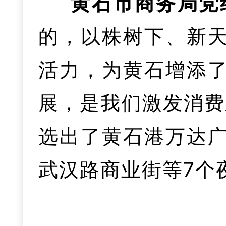
黄石市商务局党
元产业人才创新创
三是在产业链培
分类精准培育帮扶，
的，以株树下、新
二是推进深化医
容，
“
惠农贷
”“
屯鸟贷
制，聚焦光电子信息
广“鄂质贷”等融资
活力，为黄石增添
立医院改革，深化
放创业担保贷款再创
级、新兴产业培育壮
展，是我们激发消费
推动医共体中心药
伸拓展，加快构建以
能领
2
万元场租水电
选出了黄石港万达
医疗资源配置效率。
二是聚焦促发展
的现代化产业体系。
业者减负。
武汉路商业街等7个
实施“质量三强一基”
华新1907文化公
家企业上榜中国品
三是织牢公共卫