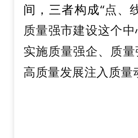
“点、
间，三者构成
设
100
个
“
家门口
”
就
四是减轻养育负
质量强市建设这个中
络，让创业者办事不
行动，推进儿童友好
实施质量强企、质量
高质量发展注入质量
黄石是创业的热
五是提升普惠托
策、最贴心的服务
社区嵌入式托育服务
一
是聚焦质量
强
气、更有奔头！我
补贴，每两年对优秀