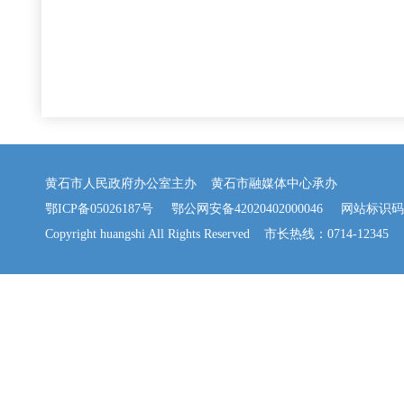
黄石市人民政府办公室主办 黄石市融媒体中心承办
鄂ICP备05026187号
鄂公网安备42020402000046
网站标识码：42
Copyright huangshi All Rights Reserved 市长热线：0714-12345