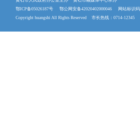
黄石市人民政府办公室主办 黄石市融媒体中心承办
鄂ICP备05026187号
鄂公网安备42020402000046
网站标识码：42
Copyright huangshi All Rights Reserved 市长热线：0714-12345