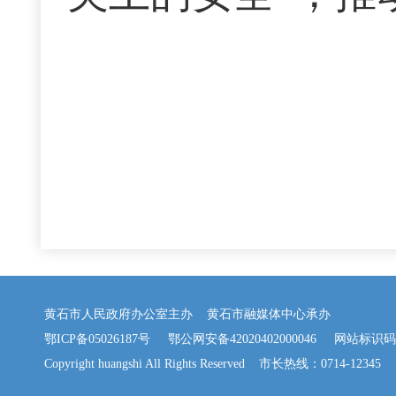
黄石市人民政府办公室主办 黄石市融媒体中心承办
鄂ICP备05026187号
鄂公网安备42020402000046
网站标识码：42
Copyright huangshi All Rights Reserved 市长热线：0714-12345