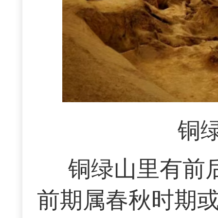
铜
铜绿山里有前
前期属春秋时期