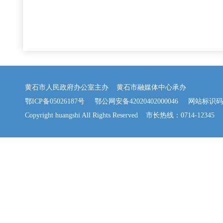
黄石市人民政府办公室主办 黄石市融媒体中心承办
鄂ICP备05026187号
鄂公网安备42020402000046
网站标识码：42
Copyright huangshi All Rights Reserved 市长热线：0714-12345