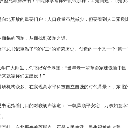
以攻坚克难解决的？不能像李逵挥斧乱砍那样，全是问题，而是要
是向北开放的重要门户；人口数量虽然减少，但要看到人口素质
中面临的问题，从而找到破题之道。
平总书记重温了“哈军工”的光荣历史、创造的一个又一个“第一
大学广大师生，总书记寄予厚望：“当年老一辈革命家建设新中
来就靠你们去建设！”
科研机构众多。在实现高水平科技自立自强的时代背景下，东北
书记指着门口的对联朗声读道：“一帆风顺平安宅，万事如意幸
茬。
情牵挂。东北振兴的落脚点，正是人民生活、民生福祉的改善。