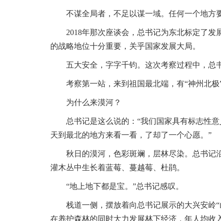
不谋全局者，不足以谋一域。任何一个地方
2018年那次座谈会，总书记为东北标定了
的战略地位十分重要，关乎国家发展大局。
五大安全，字字千钧。这次考察过程中，总书
考察第一站，来到祖国最北端，有“神州北极
为什么来漠河？
总书记是这么说的：“我们国家具有标志性意
天到最北的地方来看一看，了却了一个心愿。”
秋日的漠河，色彩斑斓，层林尽染。总书记
灌木丛中生长着蓝莓、蔓越莓、杜鹃。
“地上地下都是宝。”总书记感叹。
栈道一侧，摆放着向总书记展示的大兴安岭
在养护森林的同时大力发展林下经济，年人均收入