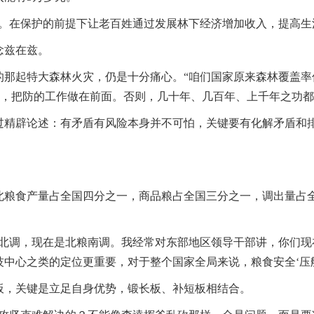
好。在保护的前提下让老百姓通过发展林下经济增加收入，提高生
念兹在兹。
的那起特大森林火灾，仍是十分痛心。“咱们国家原来森林覆盖
缪，把防的工作做在前面。否则，几十年、几百年、上千年之功都
过精辟论述：有矛盾有风险本身并不可怕，关键要有化解矛盾和
粮食产量占全国四分之一，商品粮占全国三分之一，调出量占全国
粮北调，现在是北粮南调。我经常对东部地区领导干部讲，你们现
中心之类的定位更重要，对于整个国家全局来说，粮食安全‘压舱
板，关键是立足自身优势，锻长板、补短板相结合。