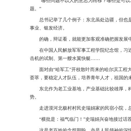
“哪些问题不以人的意志为转移？哪些是可
题。”
总书记举了几个例子：东北虽处边疆，但也
事业、银发经济。
的确，辩证看，就能更加客观准确把握发展
在中国人民解放军军事工程学院纪念馆，习近
击机的试制、第一艘水翼快艇……
面对由“哈军工”开枝散叶而来的哈尔滨工程
荟萃，要稳定人才队伍，培养青年人才，祖国的未
东北作为老工业基地，产业基础比较雄厚，
势。
走进漠河北极村村民史瑞娟家的民宿小院，总
“横批是：福气临门！”史瑞娟兴奋地接过话
这是老百姓的念想期盼，亦是人民领袖的深