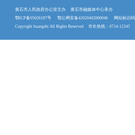
黄石市人民政府办公室主办 黄石市融媒体中心承办
鄂ICP备05026187号
鄂公网安备42020402000046
网站标识码：42
Copyright huangshi All Rights Reserved 市长热线：0714-12345