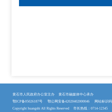
黄石市人民政府办公室主办 黄石市融媒体中心承办
鄂ICP备05026187号
鄂公网安备42020402000046
网站标识码：42
Copyright huangshi All Rights Reserved 市长热线：0714-12345