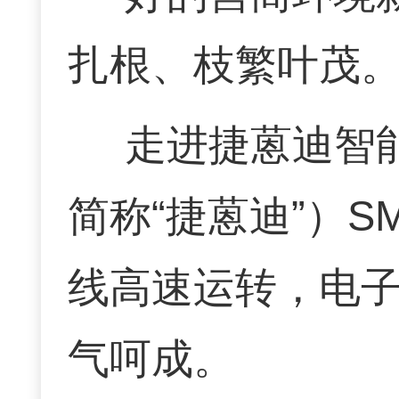
扎根、枝繁叶茂
走进捷蒽迪智
简称“捷蒽迪”）
线高速运转，电
气呵成。