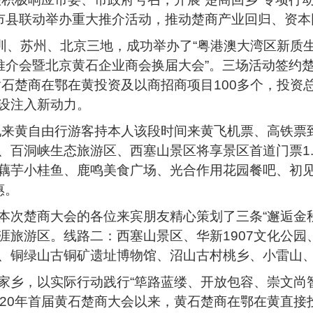
，市县联动举办重大推介活动，推动楚商产业回归、资
圳、苏州、北京三地，成功举办了“粤港澳大湾区新质生
介会暨北京黄石企业商会换届大会”。三场活动签约楚商项
石楚商在鄂在黄投资及以商招商项目100多个，投资总
设注入新动力。
外地来黄自由行游客持本人该段时间来黄飞机票、高铁
、百洞峡生态旅游区、西塞山景区将享景区首道门票1.
藕芋小桂鱼、鹿鸣美食广场、光合作用花园餐吧、初
惠。
本次楚商大会的各位来宾朋友精心策划了三条“邂逅金
涯旅游区。线路二：西塞山景区、华新1907文化公
、铜绿山古铜矿遗址博物馆、沼山古村桃乡、小雷山
家乡，以实际行动践行“筚路蓝缕、开放包容、崇文尚
20年首届黄石楚商大会以来，黄石楚商在鄂在黄直接