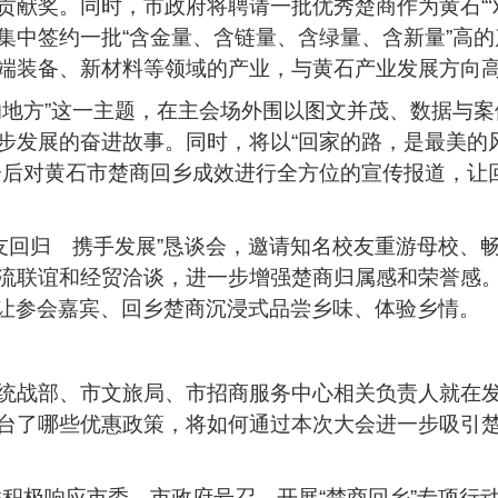
献奖。同时，市政府将聘请一批优秀楚商作为黄石“‘
集中签约一批“含金量、含链量、含绿量、含新量”高
端装备、新材料等领域的产业，与黄石产业发展方向
的地方”这一主题，在主会场外围以图文并茂、数据与
步发展的奋进故事。同时，将以“回家的路，是最美的风
会后对黄石市楚商回乡成效进行全方位的宣传报道，让
校友回归 携手发展”恳谈会，邀请知名校友重游母校
流联谊和经贸洽谈，进一步增强楚商归属感和荣誉感
，让参会嘉宾、回乡楚商沉浸式品尝乡味、体验乡情。
统战部、市文旅局、市招商服务中心相关负责人就在发
台了哪些优惠政策，将如何通过本次大会进一步吸引
联积极响应市委、市政府号召，开展“楚商回乡”专项