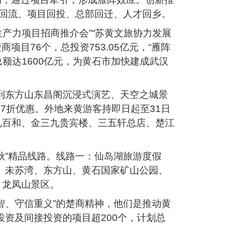
本回流、项目回投、总部回迁、人才回乡。
产力项目招商推介会”“苏黄文旅协力发展
目76个，总投资753.05亿元，“雁阵
额达1600亿元，为黄石市加快建成武汉
票到东方山东昌阁沉浸式演艺、天空之城景
7折优惠。外地来黄游客持即日起至31日
见百和、金三九贵宾楼、三五轩总店、楚江
秋”精品线路。线路一：仙岛湖旅游度假
园、未苏湾、东方山、黄石国家矿山公园、
、龙凤山景区。
智、守信重义”的楚商精神，他们是推动黄
投资及间接投资的项目超200个，计划总