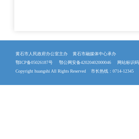
黄石市人民政府办公室主办 黄石市融媒体中心承办
鄂ICP备05026187号
鄂公网安备42020402000046
网站标识码：42
Copyright huangshi All Rights Reserved 市长热线：0714-12345