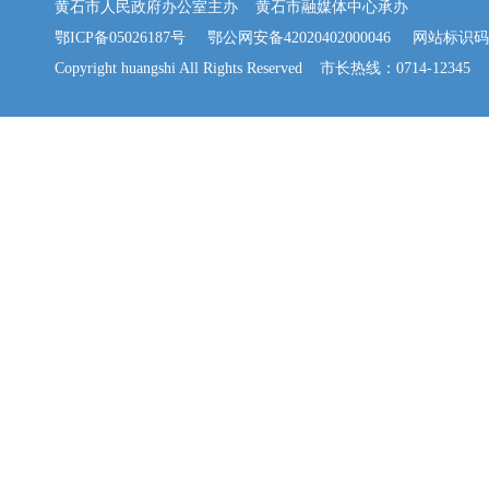
黄石市人民政府办公室主办 黄石市融媒体中心承办
鄂ICP备05026187号
鄂公网安备42020402000046
网站标识码：42
Copyright huangshi All Rights Reserved 市长热线：0714-12345