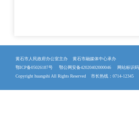
黄石市人民政府办公室主办 黄石市融媒体中心承办
鄂ICP备05026187号
鄂公网安备42020402000046
网站标识码：42
Copyright huangshi All Rights Reserved 市长热线：0714-12345