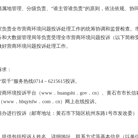
循属地管理、分级负责、“谁主管谁负责”的原则，依法依规、协
室负责全市营商环境问题投诉处理工作的统筹协调和监督检查。
务和大数据管理局等负责受理全市营商环境问题投诉（以下简称受
做好营商环境问题投诉处理工作。
诉求：
千”服务热线0714－6215615投诉。
平台（www．huangshi．gov．cn）、黄石市市长信箱（http：
ww．hbqytsfw．com．cn）网上在线投诉。
商办进行投诉（邮寄地址：黄石市下陆区杭州东路1号市发改委）
，提供包括投诉人姓名、详细地址、联系方式等基本信息（以单