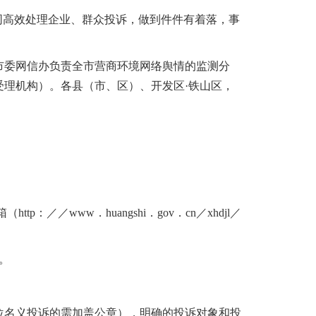
同高效处理企业、群众投诉，做到件件有着落，事
市委网信办负责全市营商环境网络舆情的监测分
理机构）。各县（市、区）、开发区·铁山区，
／／www．huangshi．gov．cn／xhdjl／
。
位名义投诉的需加盖公章），明确的投诉对象和投