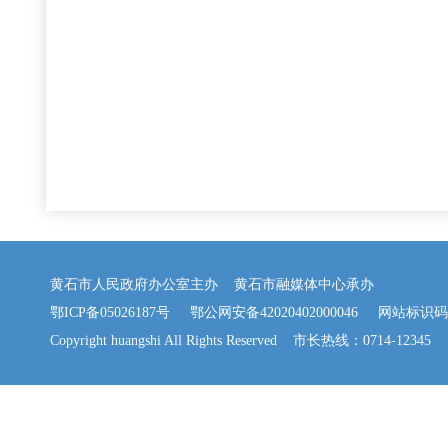
黄石市人民政府办公室主办 黄石市融媒体中心承办
鄂ICP备05026187号
鄂公网安备42020402000046
网站标识码：42
Copyright huangshi All Rights Reserved 市长热线：0714-12345