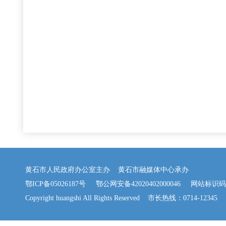
黄石市人民政府办公室主办 黄石市融媒体中心承办
鄂ICP备05026187号
鄂公网安备42020402000046
网站标识码：42
Copyright huangshi All Rights Reserved 市长热线：0714-12345