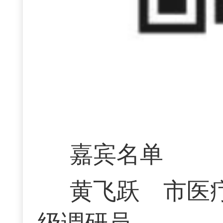
嘉宾名单
黄飞跃 市医