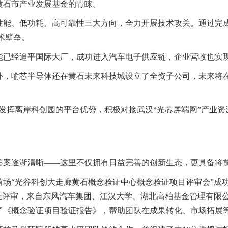
黄石市产业发展基金的青睐。
、低功耗、高可靠性三大方向，全力开展技术攻关。通过完成嵌入
技术壁垒。
能已经追平国际大厂，成功进入汽车电子供应链，企业营收也实
外，喻芯半导体还在黄石未来科技城设立了全资子公司，未来将
分发挥离岸科创园的平台优势，积极对接武汉“光芯屏端网”产业资
答案逐渐清晰——这里不仅拥有日益完善的创新生态，更具备将
内，首场“光谷科创大走廊黄石概念验证中心概念验证项目评审会”
验证评审，来自东风汽车集团、江汉大学、湖北高柏基金管理有限
了《概念验证项目验证报告》，帮助团队在成果转化、市场拓展