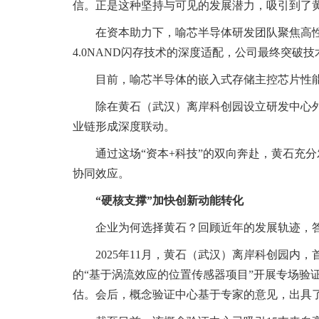
信。正是这种坚持与可见的发展潜力，吸引到了
在资本助力下，喻芯半导体研发团队聚焦高性能
4.0NAND闪存技术的深度适配，公司最终突破
目前，喻芯半导体的嵌入式存储主控芯片性
除在黄石（武汉）离岸科创园设立研发中心
业链形成深度联动。
通过这场“资本+科技”的双向奔赴，黄石充
协同效应。
“硬核支撑”加快创新动能转化
企业为何选择黄石？回顾近年的发展轨迹，
2025年11月，黄石（武汉）离岸科创园
的“基于涡流效应的位置传感器项目”开展专场
估。会后，概念验证中心基于专家的意见，出具