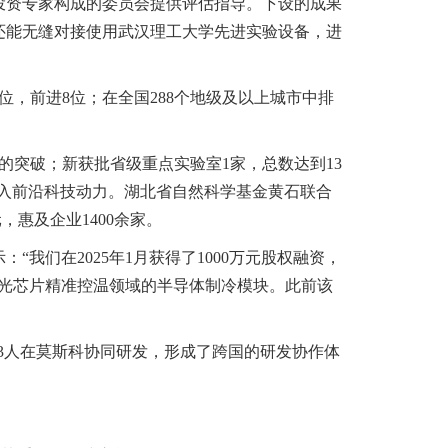
投资专家构成的委员会提供评估指导。下设的成果
还能无缝对接使用武汉理工大学先进实验设备，进
位，前进8位；在全国288个地级及以上城市中排
的突破；新获批省级重点实验室1家，总数达到13
注入前沿科技动力。湖北省自然科学基金黄石联合
，惠及企业1400余家。
们在2025年1月获得了1000万元股权融资，
光芯片精准控温领域的半导体制冷模块。此前该
3人在莫斯科协同研发，形成了跨国的研发协作体