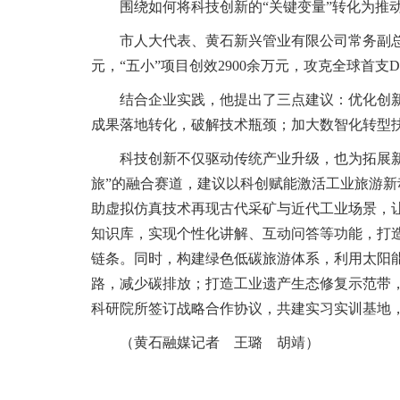
围绕如何将科技创新的“关键变量”转化为推
市人大代表、黄石新兴管业有限公司常务副总
元，“五小”项目创效2900余万元，攻克全球首支
结合企业实践，他提出了三点建议：优化创
成果落地转化，破解技术瓶颈；加大数智化转型
科技创新不仅驱动传统产业升级，也为拓展
旅”的融合赛道，建议以科创赋能激活工业旅游
助虚拟仿真技术再现古代采矿与近代工业场景，让
知识库，实现个性化讲解、互动问答等功能，打造
链条。同时，构建绿色低碳旅游体系，利用太阳
路，减少碳排放；打造工业遗产生态修复示范带
科研院所签订战略合作协议，共建实习实训基地
（黄石融媒记者 王璐 胡靖）