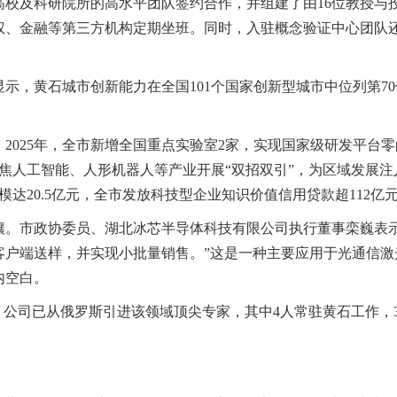
高校及科研院所的高水平团队签约合作，并组建了由16位教授与
权、金融等第三方机构定期坐班。同时，入驻概念验证中心团队
显示，黄石城市创新能力在全国101个国家创新型城市中位列第70
2025年，全市新增全国重点实验室2家，实现国家级研发平台零
焦人工智能、人形机器人等产业开展“双招双引”，为区域发展
规模达20.5亿元，全市发放科技型企业知识价值信用贷款超112亿元
市政协委员、湖北冰芯半导体科技有限公司执行董事栾巍表示：“我
客户端送样，并实现小批量销售。”这是一种主要应用于光通信激
内空白。
，公司已从俄罗斯引进该领域顶尖专家，其中4人常驻黄石工作，