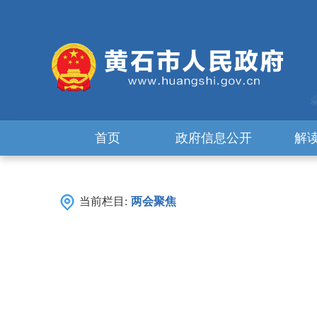
首页
政府信息公开
解
当前栏目:
两会聚焦