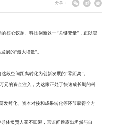
分享：
的核心议题。科技创新这一“关键变量”，正以澎
发展的“最大增量”。
这段空间距离转化为创新发展的“零距离”。
000万元的资金注入，为这家正处于快速成长期的科
在研发孵化、资本对接和成果转化等环节获得全方
半导体负责人毫不回避，言语间透露出坦然与自