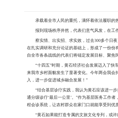
承载着全市人民的重托，满怀着依法履职的
报到现场秩序井然，代表们意气风发，在工
察实情、出实招、求实效，过去300多个日
在扎实调研和充分论证的基础上，形成了一份份
自全市各条战线的代表们将锚定发展目标、聚焦
“十四五”时期，黄石经济社会发展迈入了快
来我市乡村面貌发生了显著变化。今年两会我会持
入，进一步促进城乡融合发展！”
“结合基层诊疗实践，我认为黄石应该进一
通分级诊疗‘最后一公里’。”作为基层医务工作
程会诊系统，让农村群众在家门口就能享受到优
“黄石如果能打造专属的文旅文化专列，或