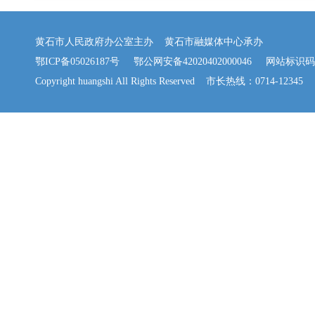
黄石市人民政府办公室主办 黄石市融媒体中心承办
鄂ICP备05026187号
鄂公网安备42020402000046
网站标识码：42
Copyright huangshi All Rights Reserved 市长热线：0714-12345