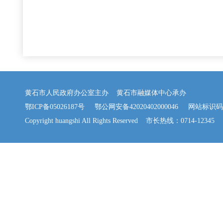
黄石市人民政府办公室主办 黄石市融媒体中心承办
鄂ICP备05026187号
鄂公网安备42020402000046
网站标识码：42
Copyright huangshi All Rights Reserved 市长热线：0714-12345