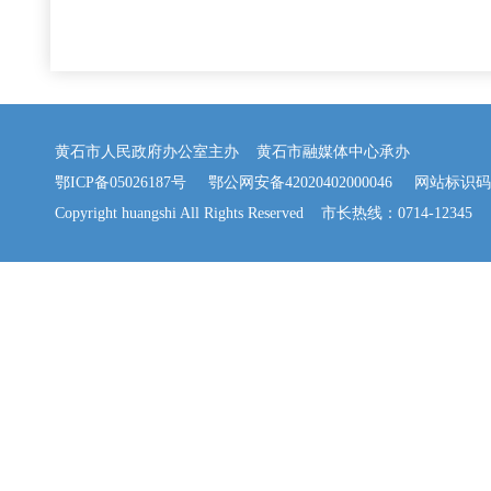
黄石市人民政府办公室主办 黄石市融媒体中心承办
鄂ICP备05026187号
鄂公网安备42020402000046
网站标识码：42
Copyright huangshi All Rights Reserved 市长热线：0714-12345