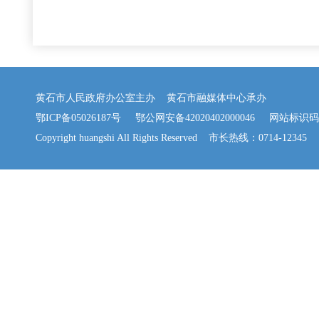
黄石市人民政府办公室主办 黄石市融媒体中心承办
鄂ICP备05026187号
鄂公网安备42020402000046
网站标识码：42
Copyright huangshi All Rights Reserved 市长热线：0714-12345