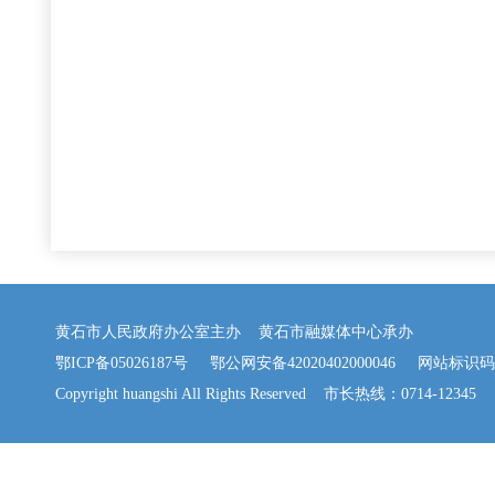
黄石市人民政府办公室主办 黄石市融媒体中心承办
鄂ICP备05026187号
鄂公网安备42020402000046
网站标识码：42
Copyright huangshi All Rights Reserved 市长热线：0714-12345