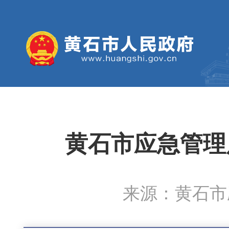
黄石市应急管理
来源：黄石市应