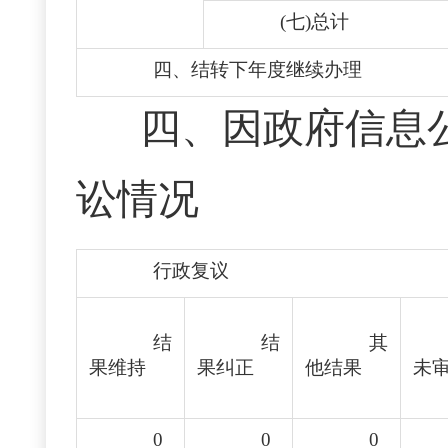
(七)总计
四、结转下年度继续办理
四、
因政府信息
讼情况
行政复议
结
结
其
果维持
果纠正
他结果
未
0
0
0