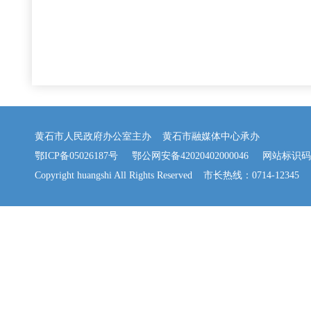
黄石市人民政府办公室主办 黄石市融媒体中心承办
鄂ICP备05026187号
鄂公网安备42020402000046
网站标识码：42
Copyright huangshi All Rights Reserved 市长热线：0714-12345