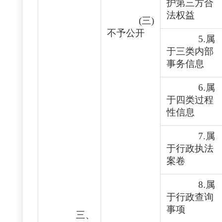
护第三方合
法权益
(三)
不予公开
5.属
于三类内部
事务信息
6.属
于四类过程
性信息
7.属
于行政执法
案卷
8.属
于行政查询
事项
三、