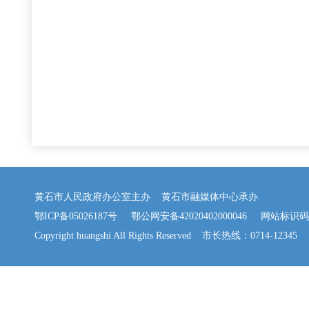
黄石市人民政府办公室主办 黄石市融媒体中心承办
鄂ICP备05026187号
鄂公网安备42020402000046
网站标识码：42
Copyright huangshi All Rights Reserved 市长热线：0714-12345