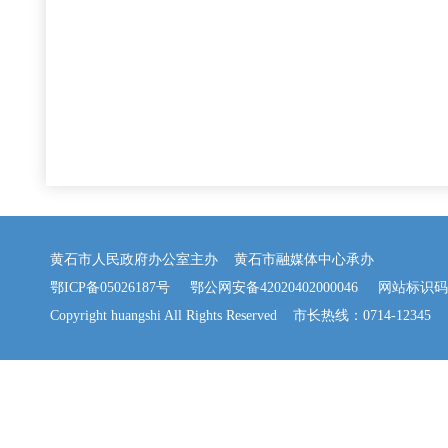
黄石市人民政府办公室主办 黄石市融媒体中心承办
鄂ICP备05026187号
鄂公网安备42020402000046
网站标识码：42
Copyright huangshi All Rights Reserved 市长热线：0714-12345