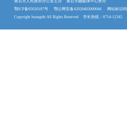
黄石市人民政府办公室主办 黄石市融媒体中心承办
鄂ICP备05026187号
鄂公网安备42020402000046
网站标识码：42
Copyright huangshi All Rights Reserved 市长热线：0714-12345