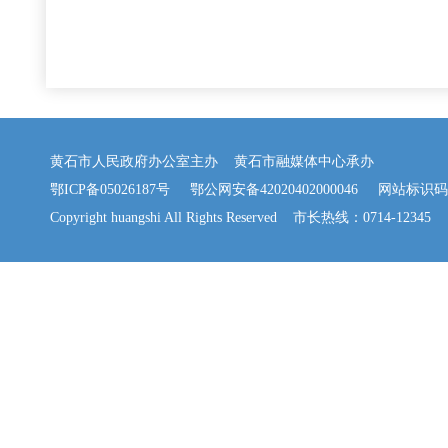
黄石市人民政府办公室主办 黄石市融媒体中心承办
鄂ICP备05026187号
鄂公网安备42020402000046
网站标识码：42
Copyright huangshi All Rights Reserved 市长热线：0714-12345