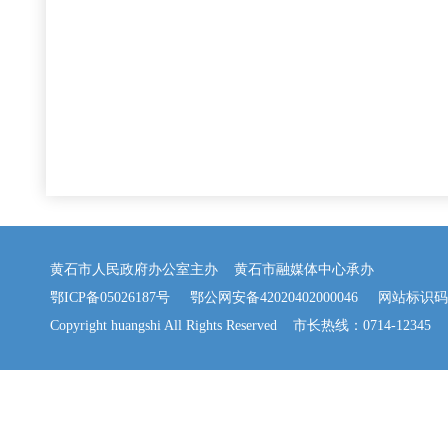
黄石市人民政府办公室主办 黄石市融媒体中心承办
鄂ICP备05026187号
鄂公网安备42020402000046
网站标识码：42
Copyright huangshi All Rights Reserved 市长热线：0714-12345