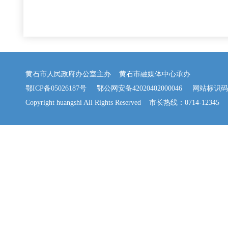
黄石市人民政府办公室主办 黄石市融媒体中心承办
鄂ICP备05026187号
鄂公网安备42020402000046
网站标识码：42
Copyright huangshi All Rights Reserved 市长热线：0714-12345