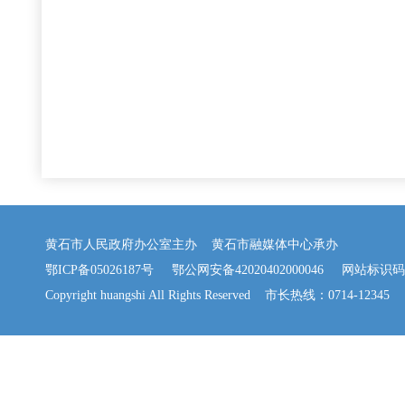
黄石市人民政府办公室主办 黄石市融媒体中心承办
鄂ICP备05026187号
鄂公网安备42020402000046
网站标识码：42
Copyright huangshi All Rights Reserved 市长热线：0714-12345