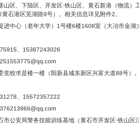
西塞山区、下陆区、开发区·铁山区、黄石新港（物流）
市黄石港区芜湖路9号）。相关信息详见附件2。
促进中心（老年大学）1号楼6楼1608室（大冶市金湖
5915、15387243026
251553775
@
qq.com
委党校求是楼一楼（阳新县城东新区兴富大道88号）
1278、15572357222
376213966
@
qq.com
石市公安局警务技能训练基地（黄石市开发区·铁山区汪