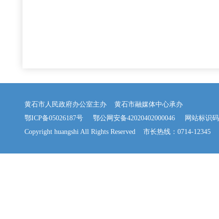
黄石市人民政府办公室主办 黄石市融媒体中心承办
鄂ICP备05026187号
鄂公网安备42020402000046
网站标识码：42
Copyright huangshi All Rights Reserved 市长热线：0714-12345