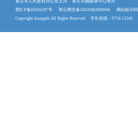
黄石市人民政府办公室主办 黄石市融媒体中心承办
鄂ICP备05026187号
鄂公网安备42020402000046
网站标识码：42
Copyright huangshi All Rights Reserved 市长热线：0714-12345