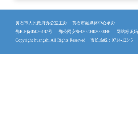
黄石市人民政府办公室主办 黄石市融媒体中心承办
鄂ICP备05026187号
鄂公网安备42020402000046
网站标识码：42
Copyright huangshi All Rights Reserved 市长热线：0714-12345