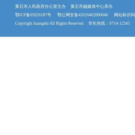
黄石市人民政府办公室主办 黄石市融媒体中心承办
鄂ICP备05026187号
鄂公网安备42020402000046
网站标识码：42
Copyright huangshi All Rights Reserved 市长热线：0714-12345