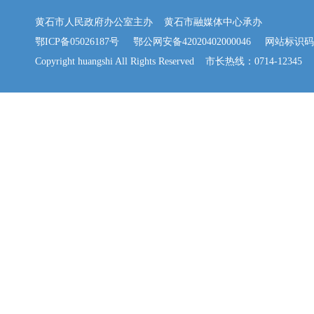
黄石市人民政府办公室主办 黄石市融媒体中心承办
鄂ICP备05026187号
鄂公网安备42020402000046
网站标识码：42
Copyright huangshi All Rights Reserved 市长热线：0714-12345